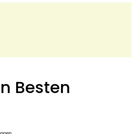
In Besten
önnen.